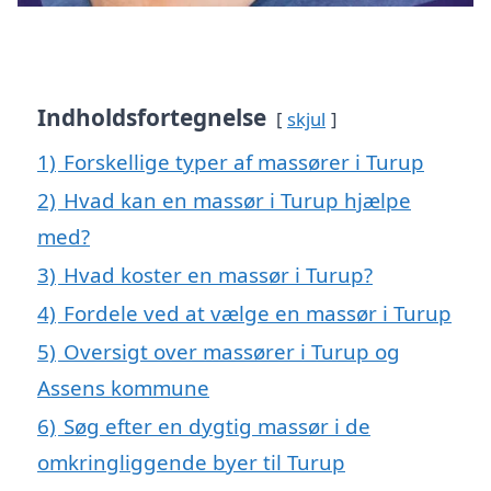
Indholdsfortegnelse
skjul
1)
Forskellige typer af massører i Turup
2)
Hvad kan en massør i Turup hjælpe
med?
3)
Hvad koster en massør i Turup?
4)
Fordele ved at vælge en massør i Turup
5)
Oversigt over massører i Turup og
Assens kommune
6)
Søg efter en dygtig massør i de
omkringliggende byer til Turup