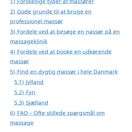
1)
Forskellige typer af massører
2)
Gode grunde til at bruge en
professionel massør
3)
Fordele ved at besøge en nassør på en
massageklinik
4)
Fordele ved at booke en udkørende
massør
5)
Find en dygtig massør i hele Danmark
5.1)
Jylland
5.2)
Fyn
5.3)
Sjælland
6)
FAQ – Ofte stillede spørgsmål om
massage