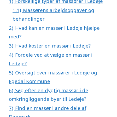
1)
Forskellige typer af massører i Ledøje
1.1)
Massørens arbejdsopgaver og
behandlinger
2)
Hvad kan en massør i Ledøje hjælpe
med?
3)
Hvad koster en massør i Ledøje?
4)
Fordele ved at vælge en massør i
Ledøje?
5)
Oversigt over massører i Ledøje og
Egedal Kommune
6)
Søg efter en dygtig massør i de
omkringliggende byer til Ledøje?
7)
Find en massør i andre dele af
Danmark