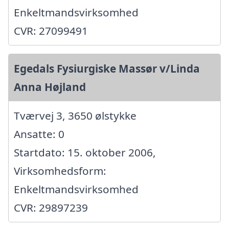
Enkeltmandsvirksomhed
CVR: 27099491
Egedals Fysiurgiske Massør v/Linda
Anna Højland
Tværvej 3, 3650 ølstykke
Ansatte: 0
Startdato: 15. oktober 2006,
Virksomhedsform:
Enkeltmandsvirksomhed
CVR: 29897239