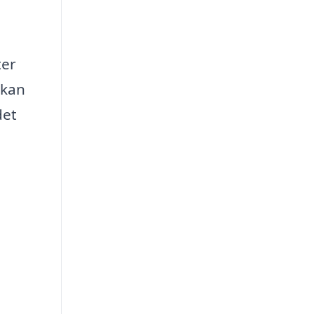
ter
 kan
det