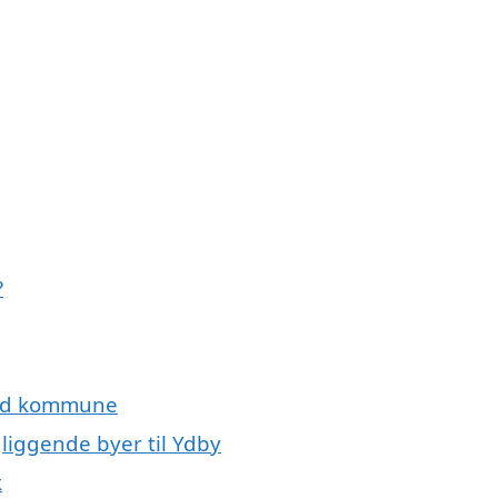
?
ted kommune
liggende byer til Ydby
k