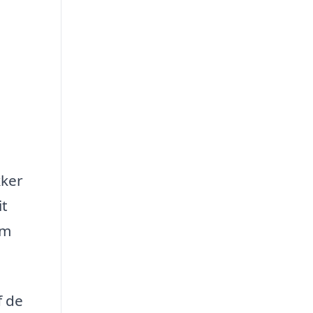
kker
it
em
f de