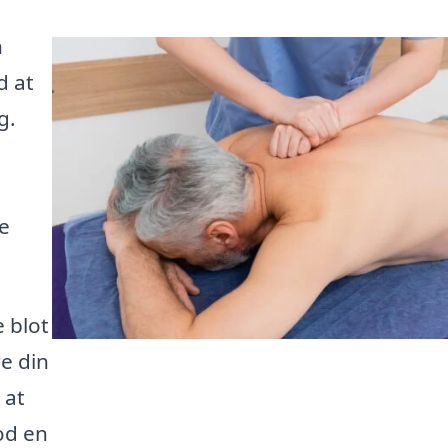
n
d at
g.
le
e blot
e din
 at
od en