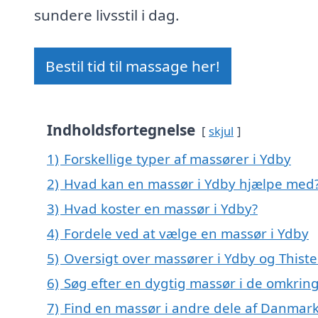
sundere livsstil i dag.
Bestil tid til massage her!
Indholdsfortegnelse
skjul
1)
Forskellige typer af massører i Ydby
2)
Hvad kan en massør i Ydby hjælpe med
3)
Hvad koster en massør i Ydby?
4)
Fordele ved at vælge en massør i Ydby
5)
Oversigt over massører i Ydby og This
6)
Søg efter en dygtig massør i de omkring
7)
Find en massør i andre dele af Danmar