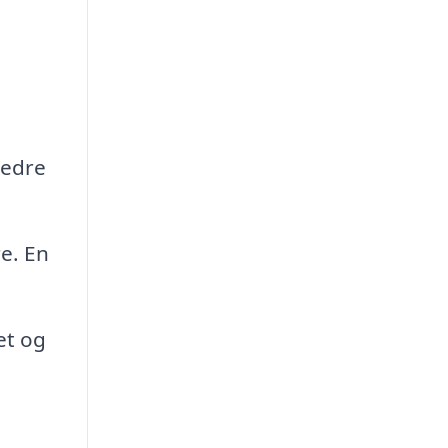
bedre
re. En
et og