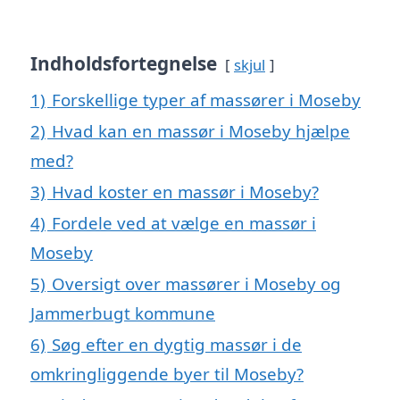
Indholdsfortegnelse
skjul
1)
Forskellige typer af massører i Moseby
2)
Hvad kan en massør i Moseby hjælpe
med?
3)
Hvad koster en massør i Moseby?
4)
Fordele ved at vælge en massør i
Moseby
5)
Oversigt over massører i Moseby og
Jammerbugt kommune
6)
Søg efter en dygtig massør i de
omkringliggende byer til Moseby?