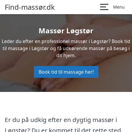
Find-massør.dk
Menu
Massør Løgstør
Leder du efter en professionel massør i Løgstør? Book tid
til massage i Løgstør og få udkørende massør på besøg i
dit hjem.
Book tid til massage her!
Er du på udkig efter en dygtig massør i
Løgstør? Du er kommet til det rette sted.