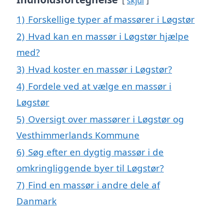
skjul
1)
Forskellige typer af massører i Løgstør
2)
Hvad kan en massør i Løgstør hjælpe
med?
3)
Hvad koster en massør i Løgstør?
4)
Fordele ved at vælge en massør i
Løgstør
5)
Oversigt over massører i Løgstør og
Vesthimmerlands Kommune
6)
Søg efter en dygtig massør i de
omkringliggende byer til Løgstør?
7)
Find en massør i andre dele af
Danmark