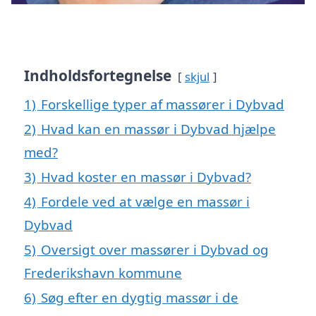
Indholdsfortegnelse
skjul
1)
Forskellige typer af massører i Dybvad
2)
Hvad kan en massør i Dybvad hjælpe
med?
3)
Hvad koster en massør i Dybvad?
4)
Fordele ved at vælge en massør i
Dybvad
5)
Oversigt over massører i Dybvad og
Frederikshavn kommune
6)
Søg efter en dygtig massør i de