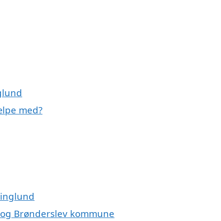
glund
ælpe med?
ninglund
d og Brønderslev kommune