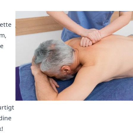
ette
rm,
te
rtigt
dine
k!