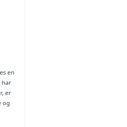
des en
 har
r, er
e og