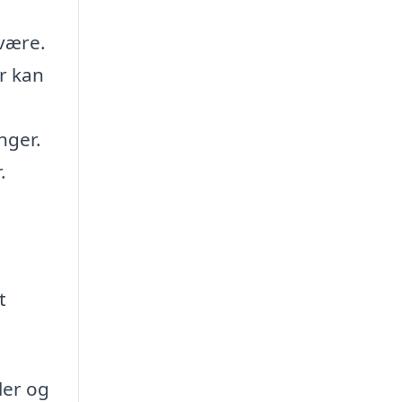
lvære.
r kan
nger.
.
t
ler og