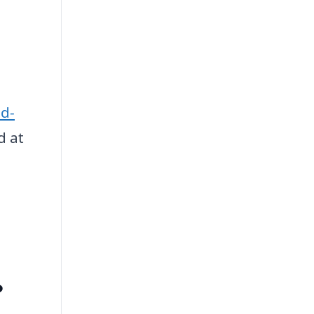
nd-
d at
?