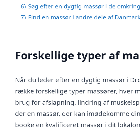
6)
Søg efter en dygtig massør i de omkrin
7)
Find en massør i andre dele af Danmar
Forskellige typer af m
Når du leder efter en dygtig massør i Dro
række forskellige typer massører, hver 
brug for afslapning, lindring af muskelsp
der en massør, der kan imødekomme di
booke en kvalificeret massør i dit lokal