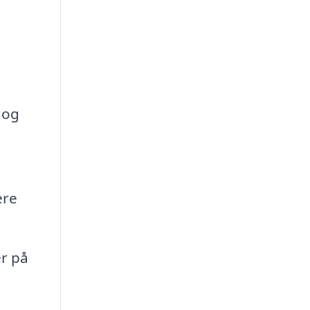
 og
ere
er på