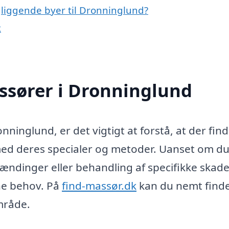
gliggende byer til Dronninglund?
k
assører i Dronninglund
nninglund, er det vigtigt at forstå, at der fin
med deres specialer og metoder. Uanset om du
ændinger eller behandling af specifikke skade
ne behov. På
find-massør.dk
kan du nemt find
område.