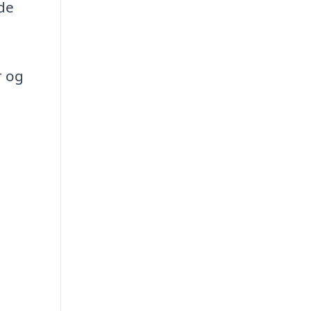
de
r og