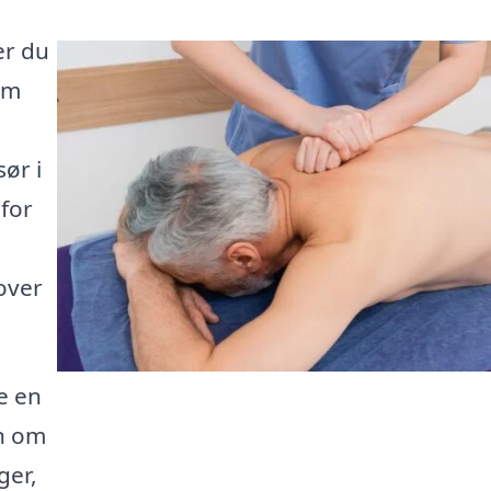
er du
rm
ør i
for
over
e en
on om
ger,