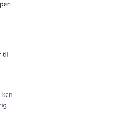
ppen
til
m kan
rig