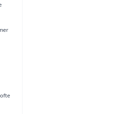
e
mmer
ofte