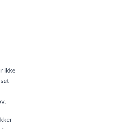
r ikke
nset
n
ov.
ikker