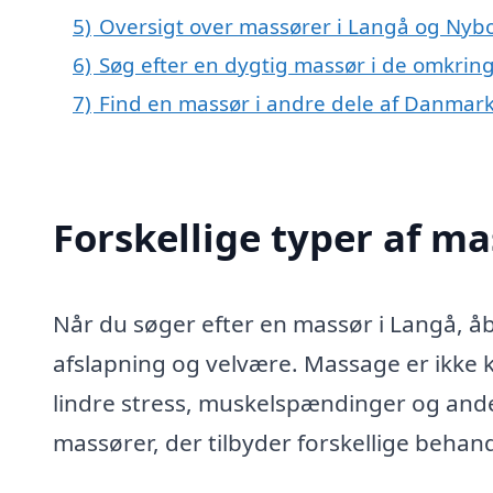
5)
Oversigt over massører i Langå og Ny
6)
Søg efter en dygtig massør i de omkring
7)
Find en massør i andre dele af Danmar
Forskellige typer af ma
Når du søger efter en massør i Langå, å
afslapning og velvære. Massage er ikke k
lindre stress, muskelspændinger og ande
massører, der tilbyder forskellige behand