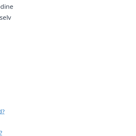
 dine
selv
d?
?