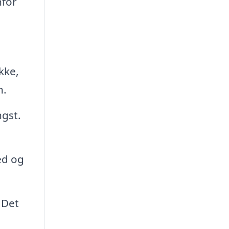
nfor
kke,
n.
ngst.
ed og
 Det