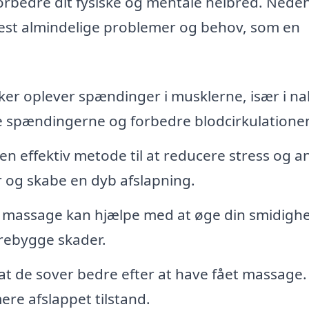
orbedre dit fysiske og mentale helbred. Nede
mest almindelige problemer og behov, som en
 oplever spændinger i musklerne, især i na
te spændingerne og forbedre blodcirkulatione
 effektiv metode til at reducere stress og a
r og skabe en dyb afslapning.
massage kan hjælpe med at øge din smidigh
 forebygge skader.
t de sover bedre efter at have fået massage.
ere afslappet tilstand.