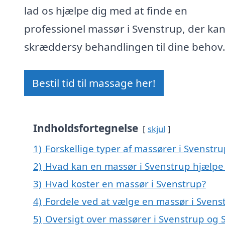
lad os hjælpe dig med at finde en
professionel massør i Svenstrup, der ka
skræddersy behandlingen til dine behov
Bestil tid til massage her!
Indholdsfortegnelse
skjul
1)
Forskellige typer af massører i Svenstr
2)
Hvad kan en massør i Svenstrup hjælp
3)
Hvad koster en massør i Svenstrup?
4)
Fordele ved at vælge en massør i Svens
5)
Oversigt over massører i Svenstrup og