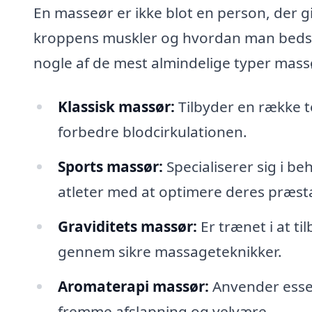
En masseør er ikke blot en person, der g
kroppens muskler og hvordan man bedst 
nogle af de mest almindelige typer massø
Klassisk massør:
Tilbyder en række t
forbedre blodcirkulationen.
Sports massør:
Specialiserer sig i b
atleter med at optimere deres præst
Graviditets massør:
Er trænet i at ti
gennem sikre massageteknikker.
Aromaterapi massør:
Anvender essen
fremme afslapning og velvære.