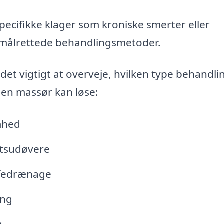
ecifikke klager som kroniske smerter eller
ålrettede behandlingsmetoder.
det vigtigt at overveje, hvilken type behandli
, en massør kan løse:
mhed
rtsudøvere
mfedrænage
ang
g