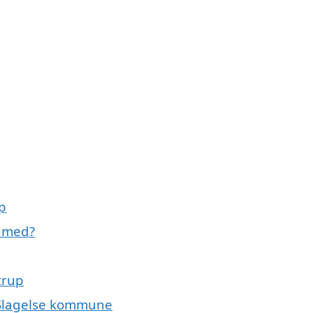
n
.
up
e med?
trup
 Slagelse kommune