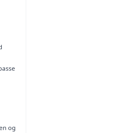
d
lpasse
pen og