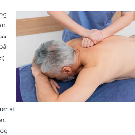
 og
an
ess
 på
r,
aer at
r.
 og