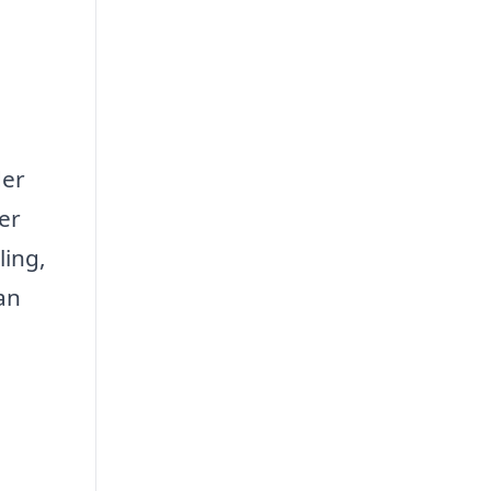
der
er
ling,
an