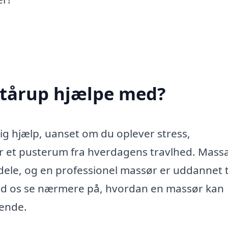
Stårup hjælpe med?
ig hjælp, uanset om du oplever stress,
or et pusterum fra hverdagens travlhed. Mass
le, og en professionel massør er uddannet ti
ad os se nærmere på, hvordan en massør kan
dende.