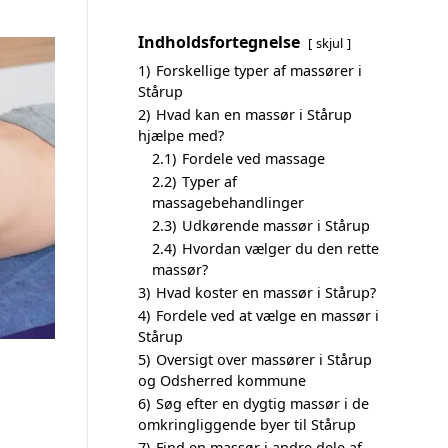
Indholdsfortegnelse
skjul
1)
Forskellige typer af massører i
Stårup
2)
Hvad kan en massør i Stårup
hjælpe med?
2.1)
Fordele ved massage
2.2)
Typer af
massagebehandlinger
2.3)
Udkørende massør i Stårup
2.4)
Hvordan vælger du den rette
massør?
3)
Hvad koster en massør i Stårup?
4)
Fordele ved at vælge en massør i
Stårup
5)
Oversigt over massører i Stårup
og Odsherred kommune
6)
Søg efter en dygtig massør i de
omkringliggende byer til Stårup
7)
Find en massør i andre dele af