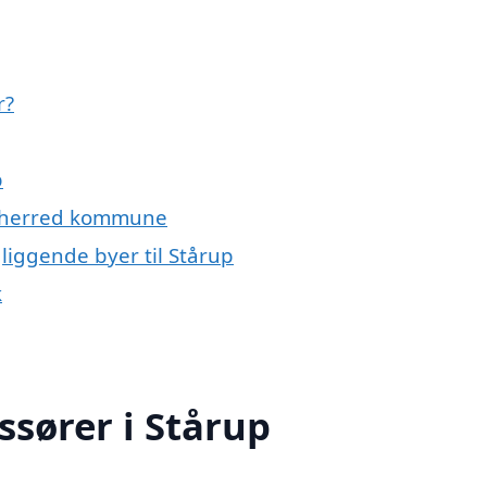
r?
p
dsherred kommune
liggende byer til Stårup
k
ssører i Stårup