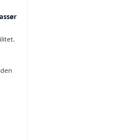
assør
itet.
 den