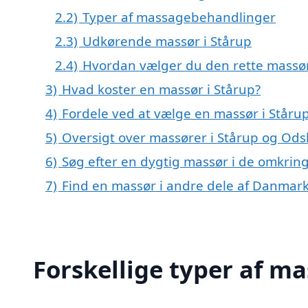
2.2)
Typer af massagebehandlinger
2.3)
Udkørende massør i Stårup
2.4)
Hvordan vælger du den rette massø
3)
Hvad koster en massør i Stårup?
4)
Fordele ved at vælge en massør i Ståru
5)
Oversigt over massører i Stårup og O
6)
Søg efter en dygtig massør i de omkring
7)
Find en massør i andre dele af Danmar
Forskellige typer af ma