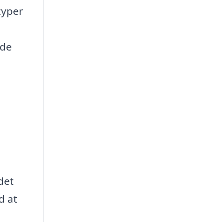
typer
 de
det
d at