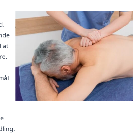
d.
inde
 at
re.
mål
ge
dling,