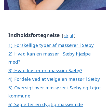
Indholdsfortegnelse
skjul
1)
Forskellige typer af massører i Sæby
2)
Hvad kan en massør i Sæby hjælpe
med?
3)
Hvad koster en massør i Sæby?
4)
Fordele ved at vælge en massør i Sæby
5)
Oversigt over massører i Sæby og Lejre
kommune
6)
Søg efter en dygtig massør i de