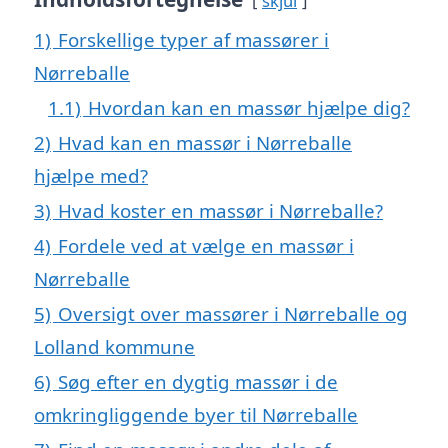
skjul
1)
Forskellige typer af massører i
Nørreballe
1.1)
Hvordan kan en massør hjælpe dig?
2)
Hvad kan en massør i Nørreballe
hjælpe med?
3)
Hvad koster en massør i Nørreballe?
4)
Fordele ved at vælge en massør i
Nørreballe
5)
Oversigt over massører i Nørreballe og
Lolland kommune
6)
Søg efter en dygtig massør i de
omkringliggende byer til Nørreballe