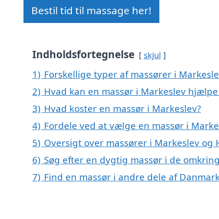
Bestil tid til massage her!
Indholdsfortegnelse
skjul
1)
Forskellige typer af massører i Markesl
2)
Hvad kan en massør i Markeslev hjælp
3)
Hvad koster en massør i Markeslev?
4)
Fordele ved at vælge en massør i Marke
5)
Oversigt over massører i Markeslev o
6)
Søg efter en dygtig massør i de omkring
7)
Find en massør i andre dele af Danmar