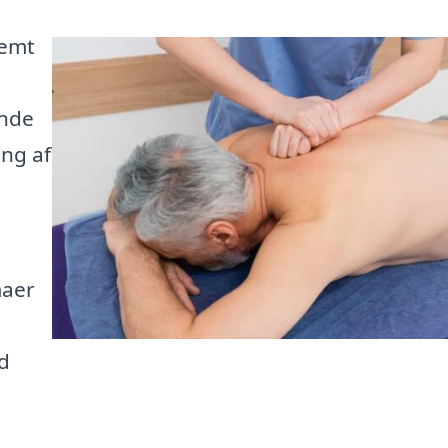
nemt
ende
ing af
maer
d