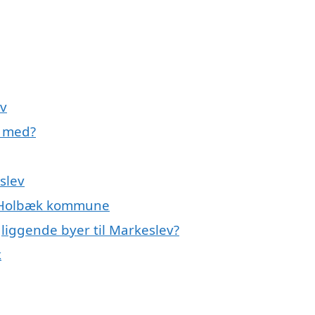
ev
e med?
slev
g Holbæk kommune
liggende byer til Markeslev?
k