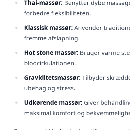
Thai-massør:
Benytter dybe massageg
forbedre fleksibiliteten.
Klassisk massør:
Anvender traditione
fremme afslapning.
Hot stone massør:
Bruger varme sten
blodcirkulationen.
Graviditetsmassør:
Tilbyder skrædder
ubehag og stress.
Udkørende massør:
Giver behandling
maksimal komfort og bekvemmeligh