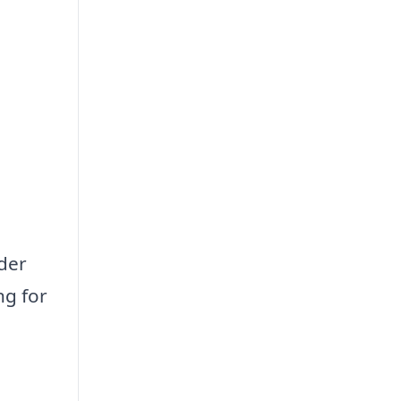
der
ng for