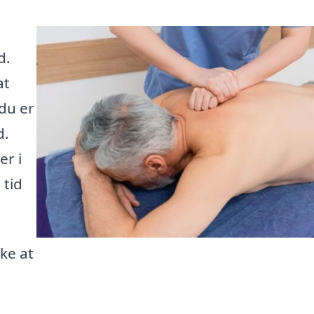
d.
at
du er
d.
er i
 tid
ke at