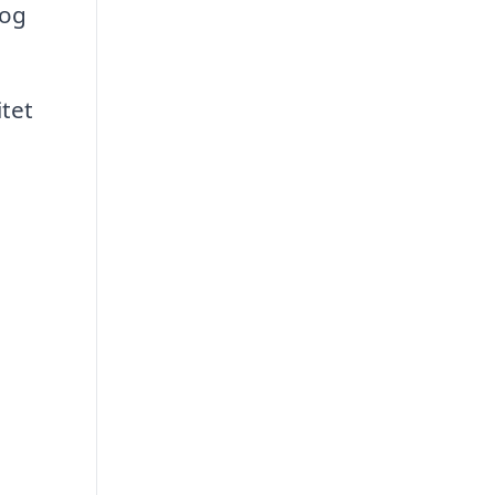
 og
itet