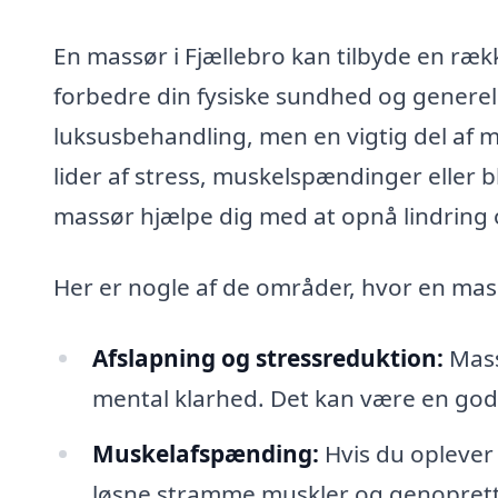
En massør i Fjællebro kan tilbyde en ræk
forbedre din fysiske sundhed og generel
luksusbehandling, men en vigtig del a
lider af stress, muskelspændinger eller b
massør hjælpe dig med at opnå lindring 
Her er nogle af de områder, hvor en massø
Afslapning og stressreduktion:
Mass
mental klarhed. Det kan være en god
Muskelafspænding:
Hvis du oplever
løsne stramme muskler og genopret