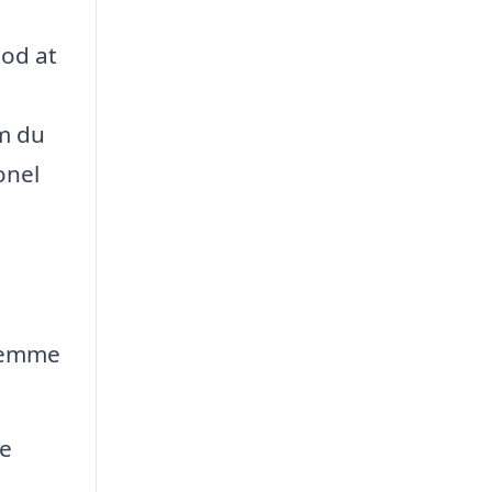
mod at
m du
onel
fremme
ge