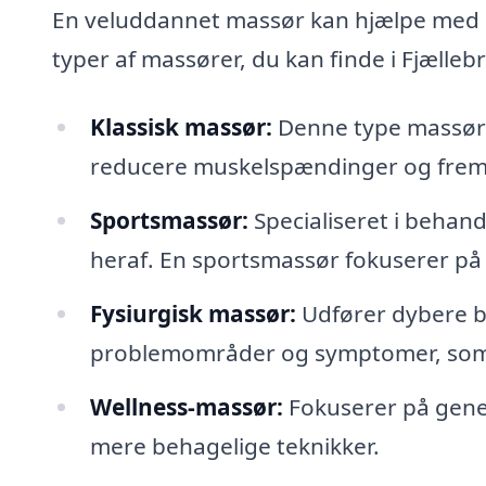
En veluddannet massør kan hjælpe med m
typer af massører, du kan finde i Fjællebr
Klassisk massør:
Denne type massør be
reducere muskelspændinger og frem
Sportsmassør:
Specialiseret i behan
heraf. En sportsmassør fokuserer på
Fysiurgisk massør:
Udfører dybere be
problemområder og symptomer, som k
Wellness-massør:
Fokuserer på gener
mere behagelige teknikker.