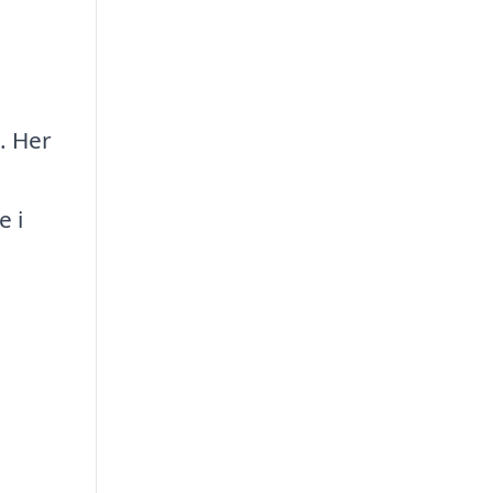
. Her
e i