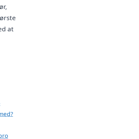
ør,
første
ed at
o
 med?
bro