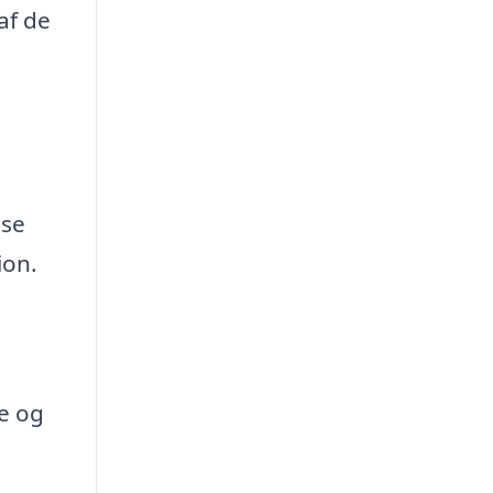
af de
lse
ion.
e og