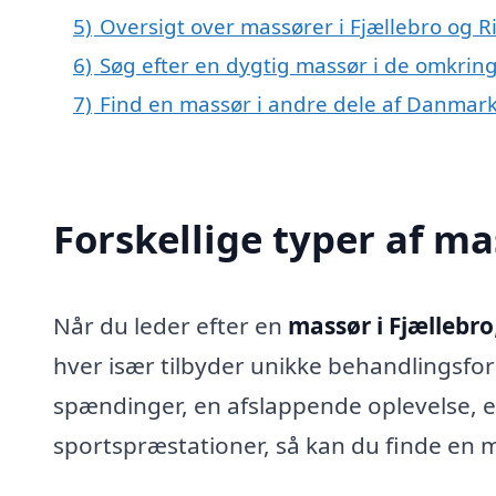
5)
Oversigt over massører i Fjællebro og
6)
Søg efter en dygtig massør i de omkring
7)
Find en massør i andre dele af Danmar
Forskellige typer af ma
Når du leder efter en
massør i Fjællebro
hver især tilbyder unikke behandlingsfo
spændinger, en afslappende oplevelse, e
sportspræstationer, så kan du finde en m