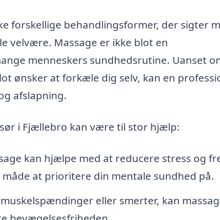
ke forskellige behandlingsformer, der sigter 
le velvære. Massage er ikke blot en
f mange menneskers sundhedsrutine. Uanset o
lot ønsker at forkæle dig selv, kan en professi
og afslapning.
r i Fjællebro kan være til stor hjælp:
age kan hjælpe med at reducere stress og 
 måde at prioritere din mentale sundhed på.
 muskelspændinger eller smerter, kan massa
te bevægelsesfriheden.