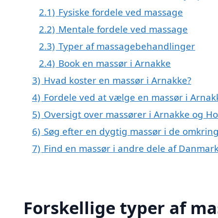
2.1)
Fysiske fordele ved massage
2.2)
Mentale fordele ved massage
2.3)
Typer af massagebehandlinger
2.4)
Book en massør i Arnakke
3)
Hvad koster en massør i Arnakke?
4)
Fordele ved at vælge en massør i Arnak
5)
Oversigt over massører i Arnakke og 
6)
Søg efter en dygtig massør i de omkring
7)
Find en massør i andre dele af Danmar
Forskellige typer af m