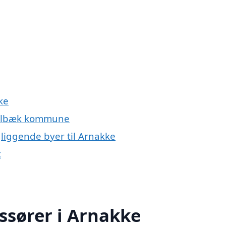
ke
Holbæk kommune
liggende byer til Arnakke
k
assører i Arnakke