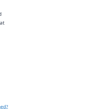
d
at
med?