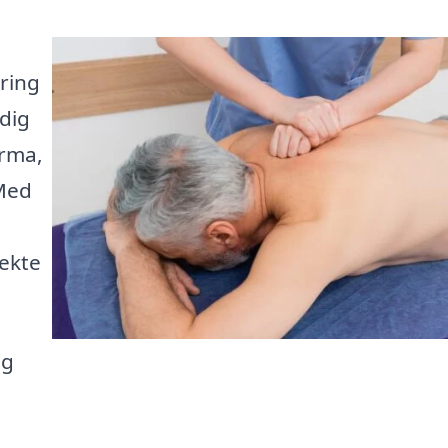
ring
dig
irma,
 Med
ekte
ig