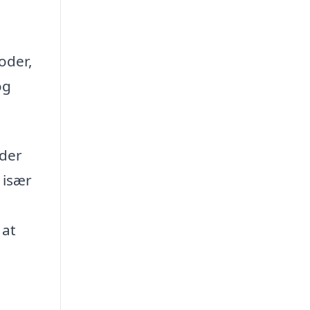
oder,
og
 der
 især
 at