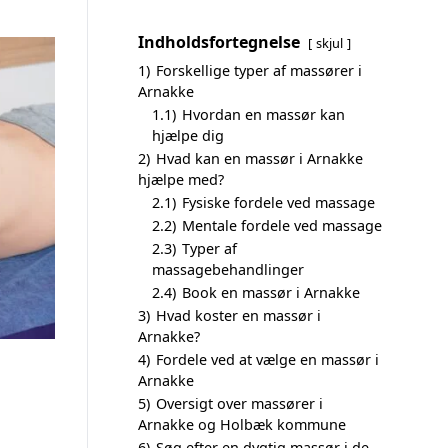
Indholdsfortegnelse
skjul
1)
Forskellige typer af massører i
Arnakke
1.1)
Hvordan en massør kan
hjælpe dig
2)
Hvad kan en massør i Arnakke
hjælpe med?
2.1)
Fysiske fordele ved massage
2.2)
Mentale fordele ved massage
2.3)
Typer af
massagebehandlinger
2.4)
Book en massør i Arnakke
3)
Hvad koster en massør i
Arnakke?
4)
Fordele ved at vælge en massør i
Arnakke
5)
Oversigt over massører i
Arnakke og Holbæk kommune
6)
Søg efter en dygtig massør i de