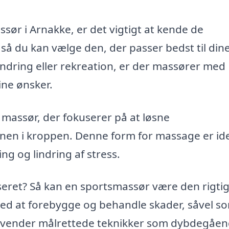
sør i Arnakke, er det vigtigt at kende de
, så du kan vælge den, der passer bedst til din
ndring eller rekreation, er der massører med
ine ønsker.
 massør, der fokuserer på at løsne
en i kroppen. Denne form for massage er id
g og lindring af stress.
iseret? Så kan en sportsmassør være den rigti
ed at forebygge og behandle skader, såvel s
anvender målrettede teknikker som dybdegåe