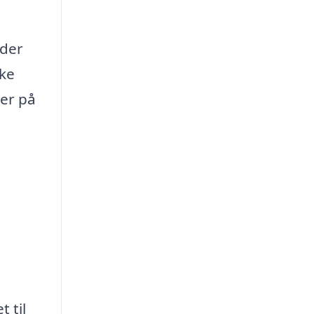
 der
oke
ler på
 til