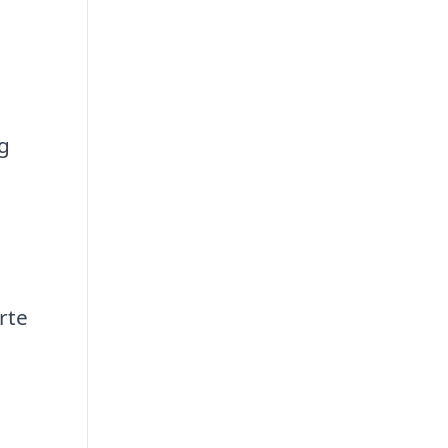
g
rte