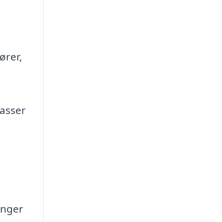
ører,
passer
inger