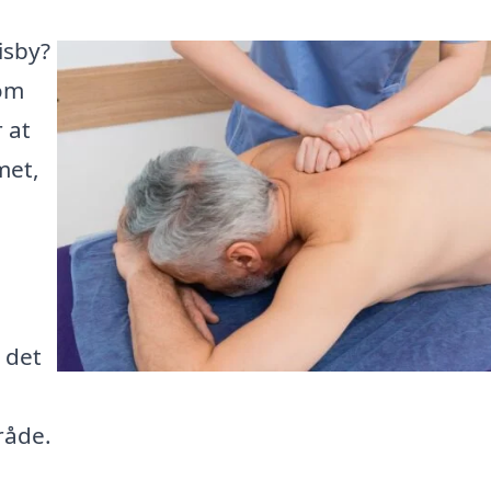
isby?
 om
 at
met,
 det
råde.