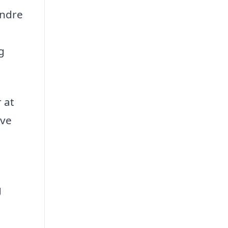
indre
g
 at
ive
g