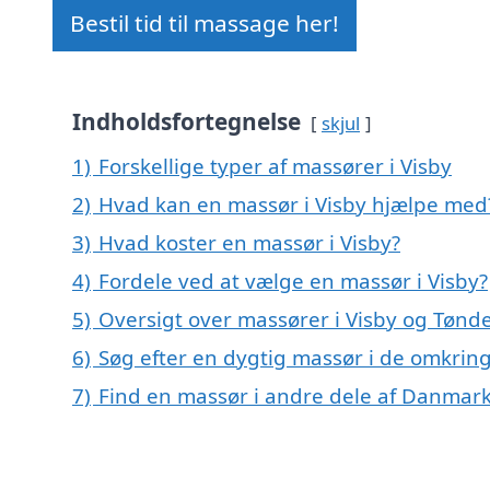
Bestil tid til massage her!
Indholdsfortegnelse
skjul
1)
Forskellige typer af massører i Visby
2)
Hvad kan en massør i Visby hjælpe med
3)
Hvad koster en massør i Visby?
4)
Fordele ved at vælge en massør i Visby?
5)
Oversigt over massører i Visby og Tøn
6)
Søg efter en dygtig massør i de omkring
7)
Find en massør i andre dele af Danmar