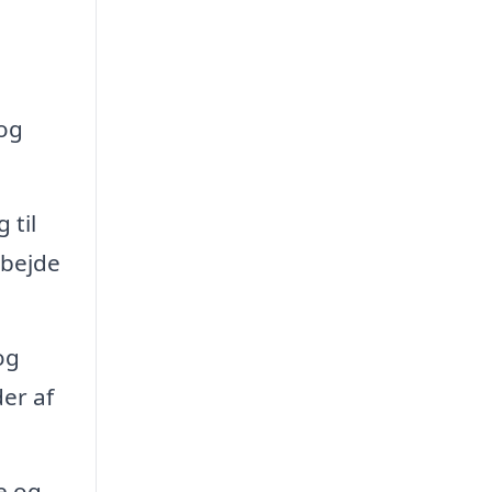
 og
 til
rbejde
og
er af
e og