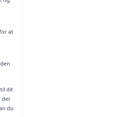
or at
eden
il dit
, der
kan du