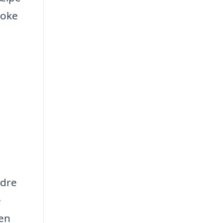
ooke
ndre
e
 en