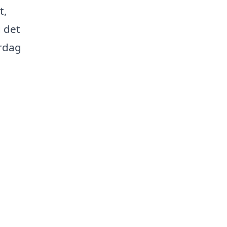
t,
g det
erdag