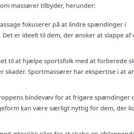
som massører tilbyder, herunder:
ssage fokuserer på at lindre spændinger i
Det er ideelt til dem, der ønsker at slappe af
 til at hjælpe sportsfolk med at forberede sig
r skader. Sportmassører har ekspertise i at a
roppens bindevæv for at frigøre spændinger 
orm kan være særligt nyttig for dem, der lid
d æteriske olier for at skabe en afslappend