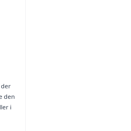
 der
de den
er i