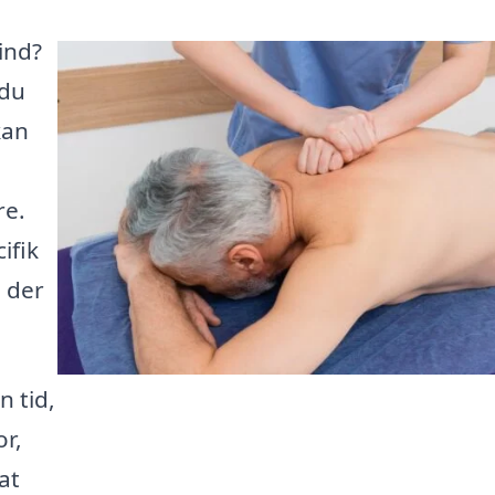
ind?
 du
kan
re.
ifik
, der
n tid,
r,
at