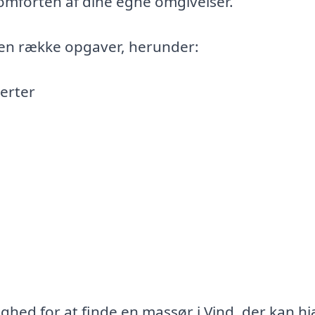
omforten af dine egne omgivelser.
en række opgaver, herunder:
erter
ghed for at finde en massør i Vind, der kan h