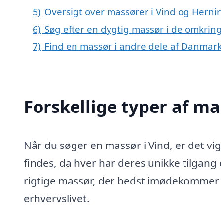
5)
Oversigt over massører i Vind og Her
6)
Søg efter en dygtig massør i de omkring
7)
Find en massør i andre dele af Danmar
Forskellige typer af ma
Når du søger en massør i Vind, er det vig
findes, da hver har deres unikke tilgang
rigtige massør, der bedst imødekommer di
erhvervslivet.