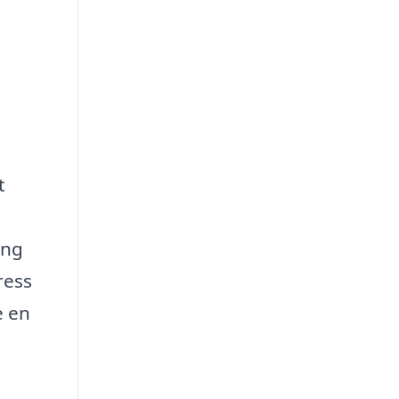
t
ing
ress
e en