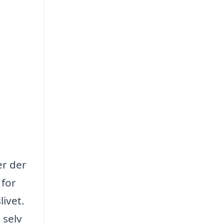
er der
 for
ivet.
 selv