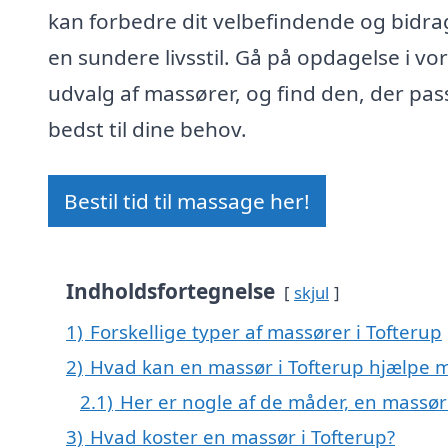
kan forbedre dit velbefindende og bidrag
en sundere livsstil. Gå på opdagelse i vo
udvalg af massører, og find den, der pas
bedst til dine behov.
Bestil tid til massage her!
Indholdsfortegnelse
skjul
1)
Forskellige typer af massører i Tofterup
2)
Hvad kan en massør i Tofterup hjælpe 
2.1)
Her er nogle af de måder, en massør
3)
Hvad koster en massør i Tofterup?