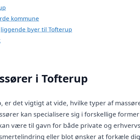
rup
Varde kommune
liggende byer til Tofterup
k
ssører i Tofterup
 er det vigtigt at vide, hvilke typer af massør
ssører kan specialisere sig i forskellige former
n være til gavn for både private og erhvervsl
ertelindring eller blot ønsker at forkæle dig