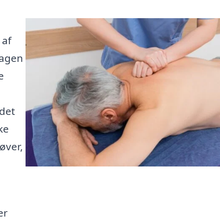
 af
dagen
e
 det
ke
øver,
er