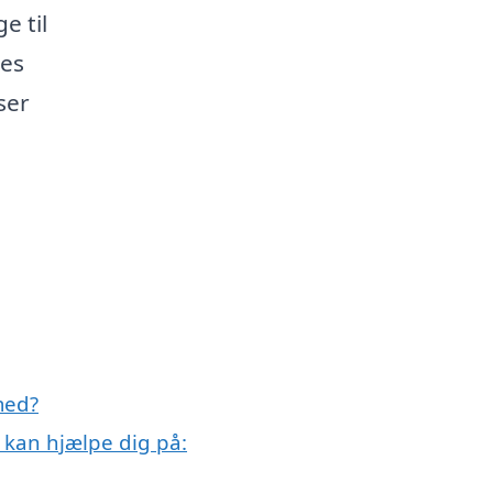
e til
res
ser
med?
 kan hjælpe dig på: