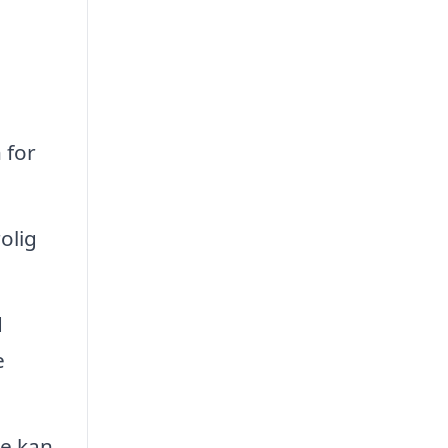
 for
olig
d
e
te kan