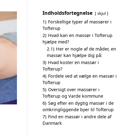
Indholdsfortegnelse
skjul
1)
Forskellige typer af massører i
Tofterup
2)
Hvad kan en massør i Tofterup
hjælpe med?
2.1)
Her er nogle af de måder, en
massør kan hjælpe dig på:
3)
Hvad koster en massør i
Tofterup?
4)
Fordele ved at vælge en massør i
Tofterup
5)
Oversigt over massører i
Tofterup og Varde kommune
6)
Søg efter en dygtig massør i de
omkringliggende byer til Tofterup
7)
Find en massør i andre dele af
Danmark