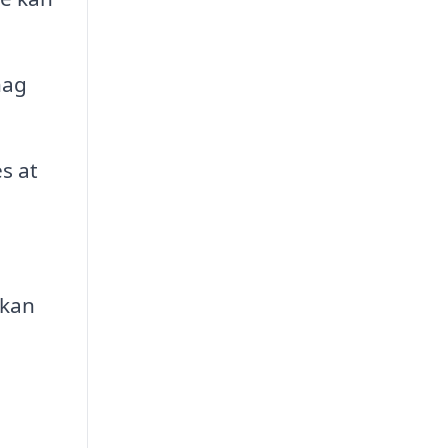
hag
s at
 kan