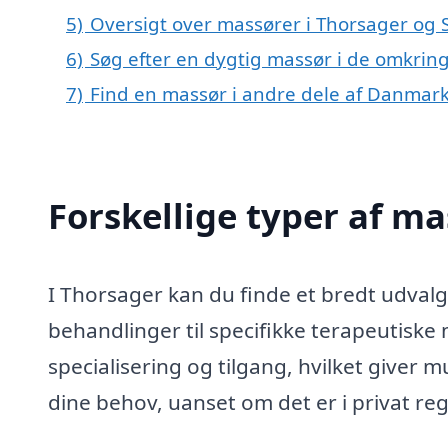
5)
Oversigt over massører i Thorsager o
6)
Søg efter en dygtig massør i de omkring
7)
Find en massør i andre dele af Danmar
Forskellige typer af ma
I Thorsager kan du finde et bredt udvalg 
behandlinger til specifikke terapeutiske
specialisering og tilgang, hvilket giver m
dine behov, uanset om det er i privat reg