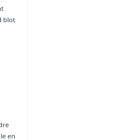
at
 blot
dre
le en