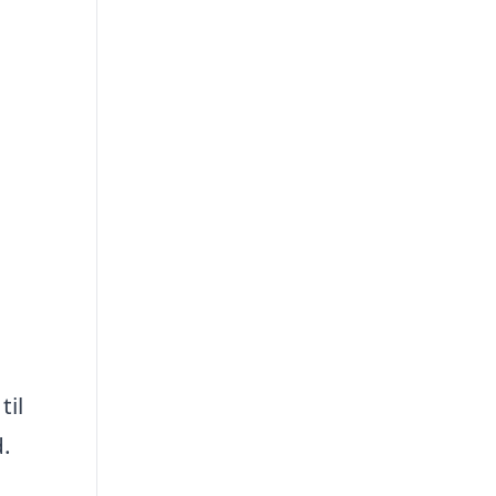
til
d.