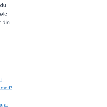
 du
føle
t din
er
e med?
ager