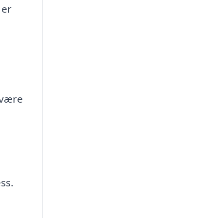
 er
 være
ss.