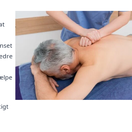
at
nset
bedre
jælpe
igt