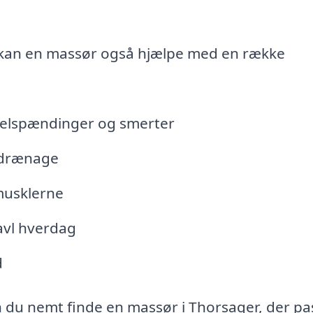
 kan en massør også hjælpe med en række
kelspændinger og smerter
fedrænage
 musklerne
ravl hverdag
d
 du nemt finde en massør i Thorsager, der pa