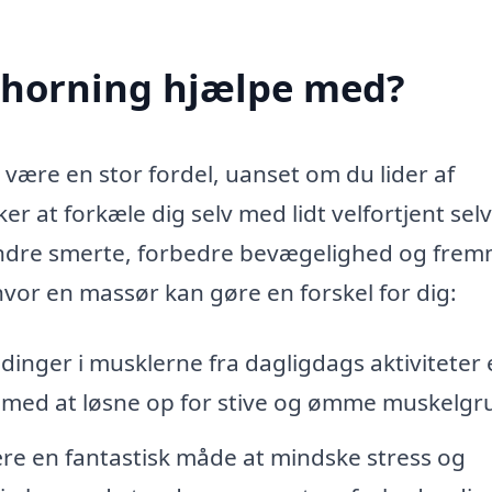
Thorning hjælpe med?
 være en stor fordel, uanset om du lider af
r at forkæle dig selv med lidt velfortjent selv
 lindre smerte, forbedre bevægelighed og fre
hvor en massør kan gøre en forskel for dig:
inger i musklerne fra dagligdags aktiviteter e
e med at løsne op for stive og ømme muskelgr
e en fantastisk måde at mindske stress og