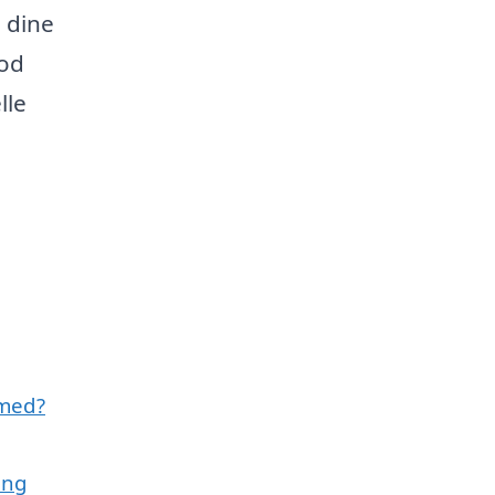
l dine
mod
lle
 med?
ing