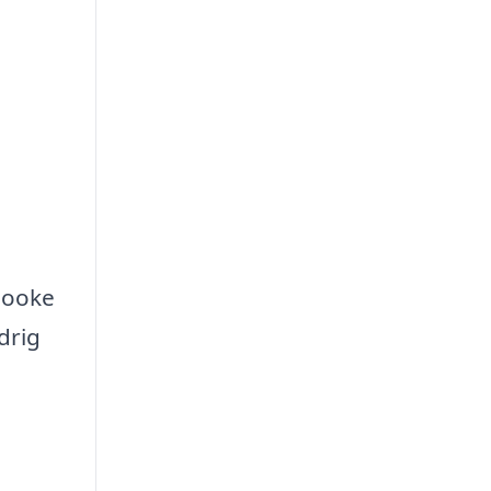
 booke
drig