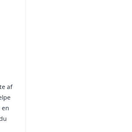
te af
ælpe
r en
 du