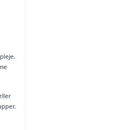
pleje.
mme
ller
upper.