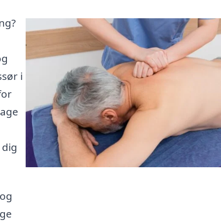
ing?
og
sør i
for
sage
 dig
 og
ige