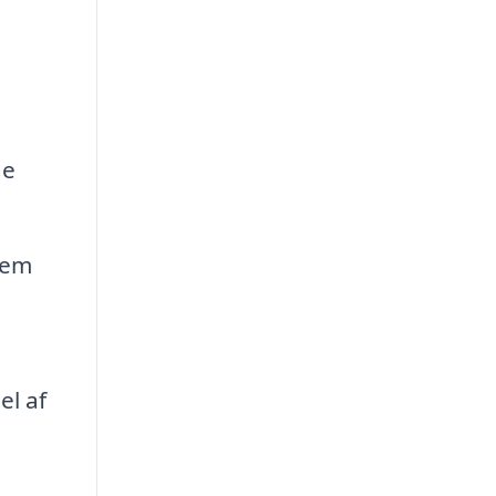
ge
nem
el af