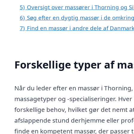
5)
Oversigt over massører i Thorning og 
6)
Søg efter en dygtig massør i de omkring
7)
Find en massør i andre dele af Danmar
Forskellige typer af ma
Når du leder efter en massør i Thorning, e
massagetyper og -specialiseringer. Hver 
forskellige behov, hvilket gør det nemt 
afslappende stund derhjemme eller profe
finde en kompetent massør, der passer ti