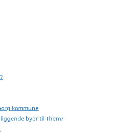
?
keborg kommune
gliggende byer til Them?
k