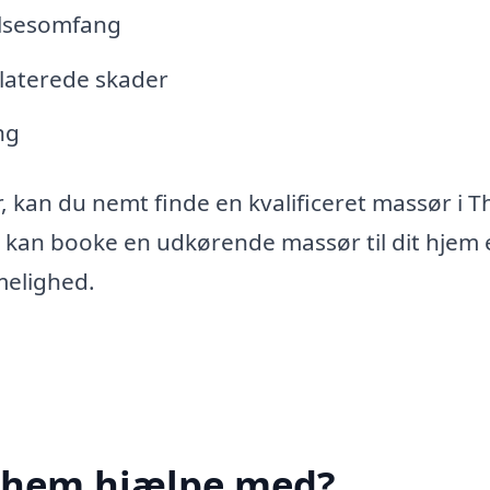
elsesomfang
elaterede skader
ng
, kan du nemt finde en kvalificeret massør i 
å kan booke en udkørende massør til dit hjem e
melighed.
 Them hjælpe med?