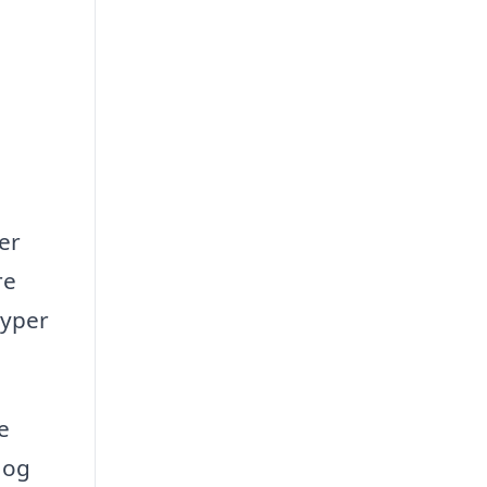
er
re
typer
e
 og