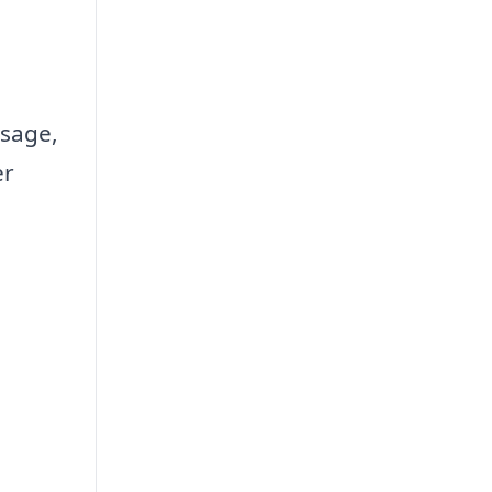
sage,
er