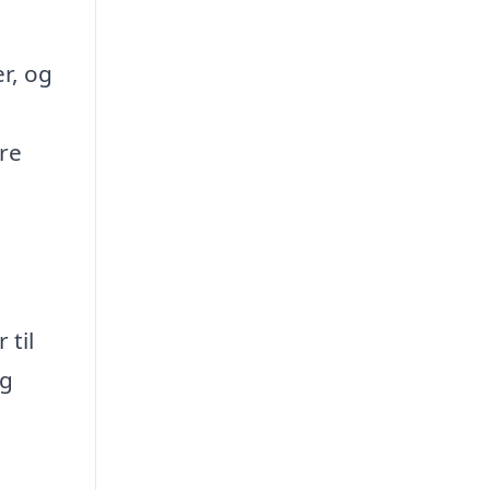
r, og
re
til
ig