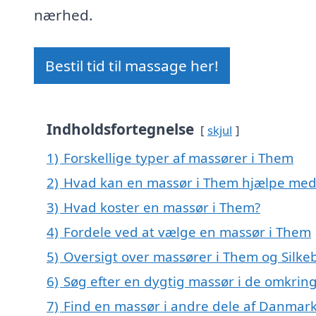
nærhed.
Bestil tid til massage her!
Indholdsfortegnelse
skjul
1)
Forskellige typer af massører i Them
2)
Hvad kan en massør i Them hjælpe med
3)
Hvad koster en massør i Them?
4)
Fordele ved at vælge en massør i Them
5)
Oversigt over massører i Them og Sil
6)
Søg efter en dygtig massør i de omkrin
7)
Find en massør i andre dele af Danmar