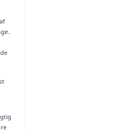
af
age.
 de
st
gtig
dre