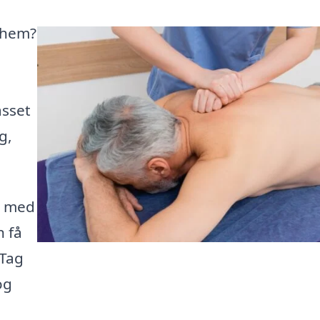
 Them?
asset
g,
r med
n få
 Tag
og