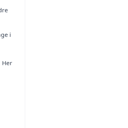
dre
ge i
. Her