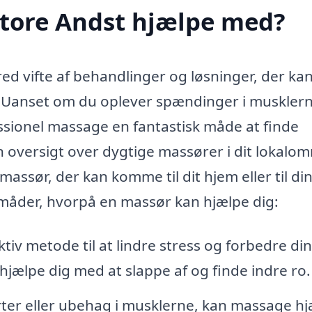
Store Andst hjælpe med?
red vifte af behandlinger og løsninger, der ka
. Uanset om du oplever spændinger i musklern
essionel massage en fantastisk måde at finde
n oversigt over dygtige massører i dit lokalo
ssør, der kan komme til dit hjem eller til di
måder, hvorpå en massør kan hjælpe dig:
iv metode til at lindre stress og forbedre din
hjælpe dig med at slappe af og finde indre ro.
rter eller ubehag i musklerne, kan massage h