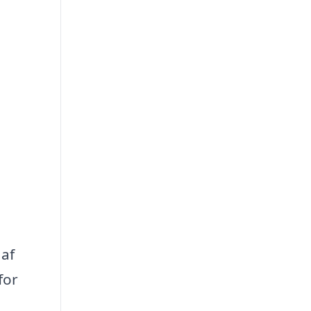
 af
for