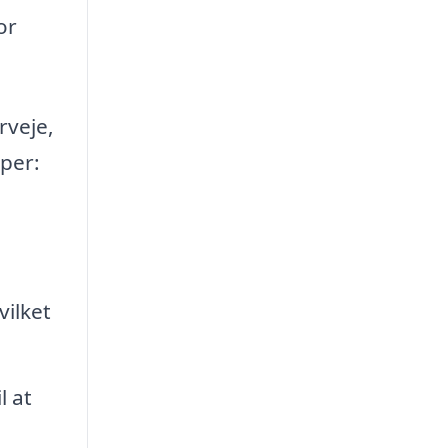
or
rveje,
yper:
ilket
l at