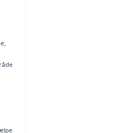
n
e,
mråde
n
jælpe