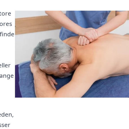
tore
Vores
 finde
ller
mange
eden,
sser