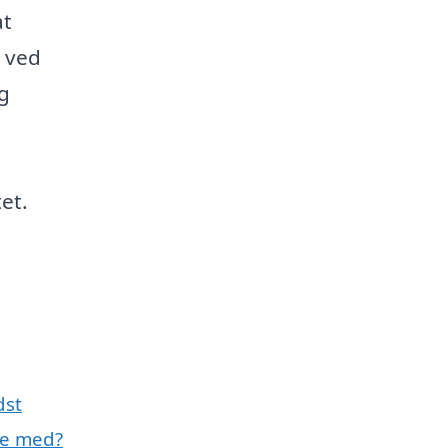
at
e ved
g
tet.
dst
pe med?