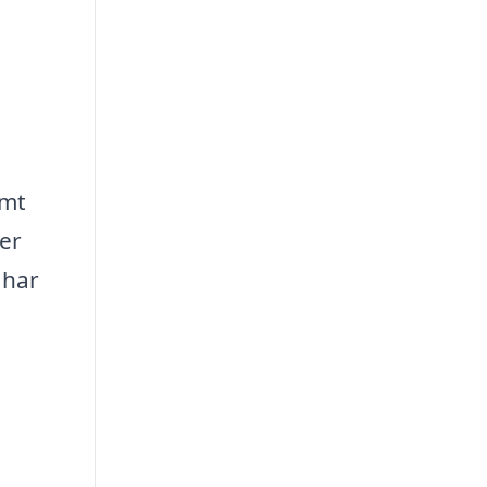
emt
ver
 har