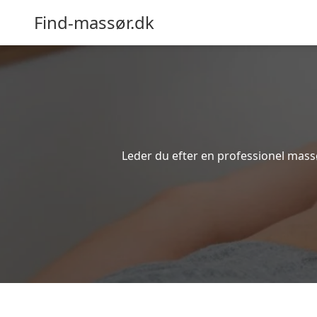
Find-massør.dk
Leder du efter en professionel massø