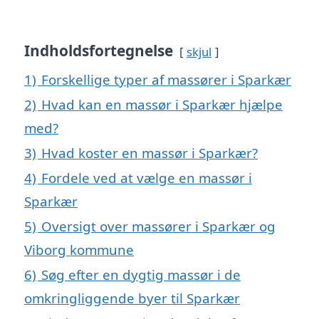
Indholdsfortegnelse
skjul
1)
Forskellige typer af massører i Sparkær
2)
Hvad kan en massør i Sparkær hjælpe
med?
3)
Hvad koster en massør i Sparkær?
4)
Fordele ved at vælge en massør i
Sparkær
5)
Oversigt over massører i Sparkær og
Viborg kommune
6)
Søg efter en dygtig massør i de
omkringliggende byer til Sparkær