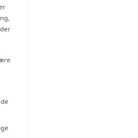
er
ing,
 der
lære
ade
ige