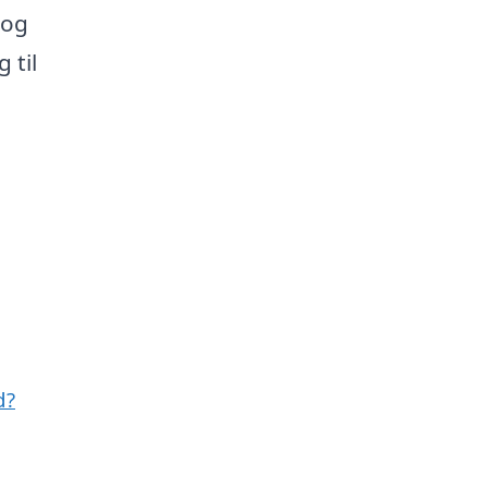
 og
 til
d?