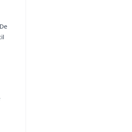
 De
il
e