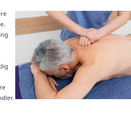
ære
e.
ing
dig
re
dler.