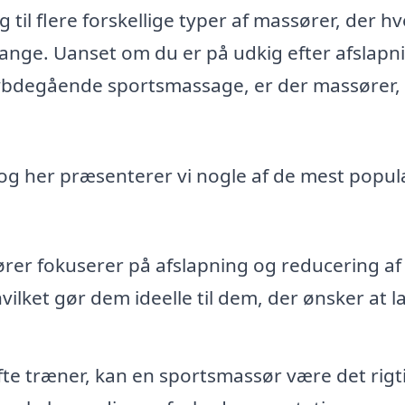
 til flere forskellige typer af massører, der hv
gange. Uanset om du er på udkig efter afslapn
dybdegående sportsmassage, er der massører,
, og her præsenterer vi nogle af de mest popu
rer fokuserer på afslapning og reducering af
vilket gør dem ideelle til dem, der ønsker at l
fte træner, kan en sportsmassør være det rigt