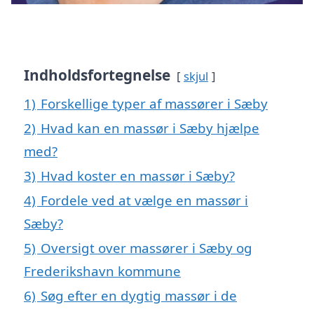
Indholdsfortegnelse
skjul
1)
Forskellige typer af massører i Sæby
2)
Hvad kan en massør i Sæby hjælpe
med?
3)
Hvad koster en massør i Sæby?
4)
Fordele ved at vælge en massør i
Sæby?
5)
Oversigt over massører i Sæby og
Frederikshavn kommune
6)
Søg efter en dygtig massør i de