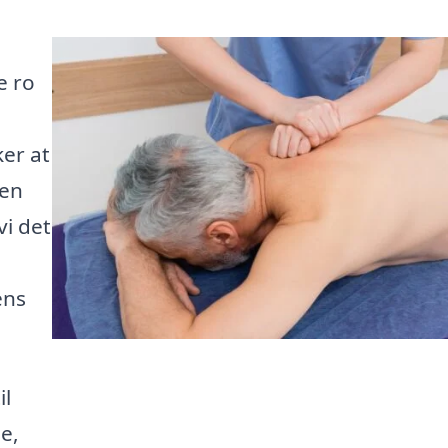
e ro
er at
den
vi det
ens
il
e,