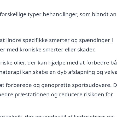
 forskellige typer behandlinger, som blandt a
t lindre specifikke smerter og spændinger i
ner med kroniske smerter eller skader.
riske olier, der kan hjælpe med at forbedre b
materapi kan skabe en dyb afslapning og velv
l at forberede og genoprette sportsudøvere. 
edre præstationen og reducere risikoen for
e teknik, der anvendes til at lindre stress og