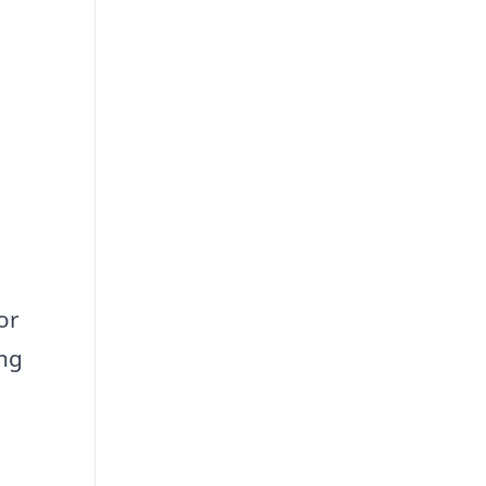
or
ing