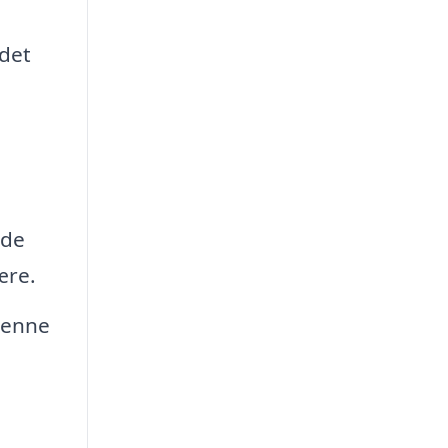
ndet
åde
ære.
Denne