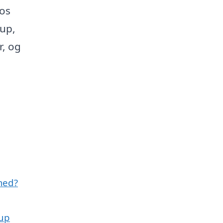
 os
rup,
r, og
med?
rup