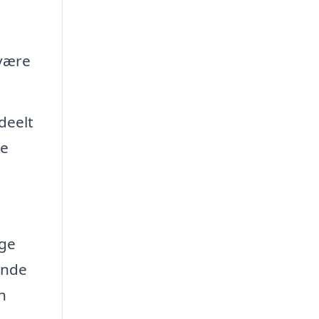
 være
deelt
se
t
ige
ende
n