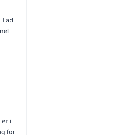
. Lad
nel
er i
g for