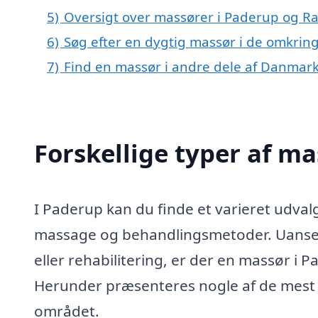
5)
Oversigt over massører i Paderup og 
6)
Søg efter en dygtig massør i de omkrin
7)
Find en massør i andre dele af Danmar
Forskellige typer af m
I Paderup kan du finde et varieret udvalg
massage og behandlingsmetoder. Uanset 
eller rehabilitering, er der en massør 
Herunder præsenteres nogle af de mest a
området.