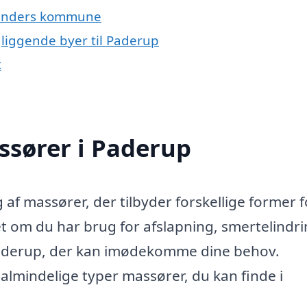
Randers kommune
gliggende byer til Paderup
k
assører i Paderup
 af massører, der tilbyder forskellige former f
om du har brug for afslapning, smertelindr
i Paderup, der kan imødekomme dine behov.
lmindelige typer massører, du kan finde i