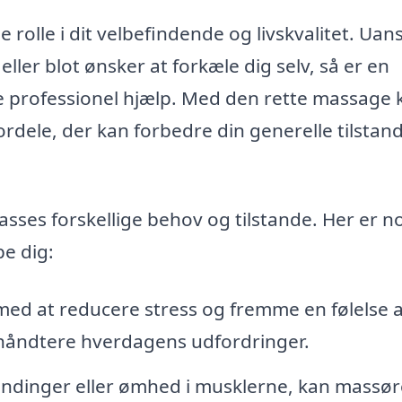
 rolle i dit velbefindende og livskvalitet. Uan
ller blot ønsker at forkæle dig selv, så er en
yde professionel hjælp. Med den rette massage 
ele, der kan forbedre din generelle tilstan
passes forskellige behov og tilstande. Her er n
e dig:
ed at reducere stress og fremme en følelse a
t håndtere hverdagens udfordringer.
ndinger eller ømhed i musklerne, kan massø