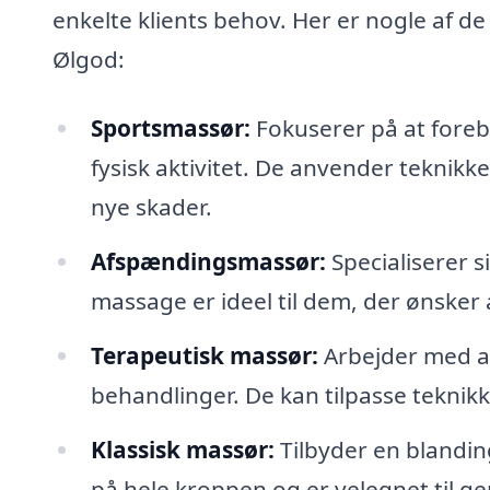
enkelte klients behov. Her er nogle af de
Ølgod:
Sportsmassør:
Fokuserer på at foreby
fysisk aktivitet. De anvender teknikk
nye skader.
Afspændingsmassør:
Specialiserer s
massage er ideel til dem, der ønsker
Terapeutisk massør:
Arbejder med a
behandlinger. De kan tilpasse teknik
Klassisk massør:
Tilbyder en blandin
på hele kroppen og er velegnet til ge