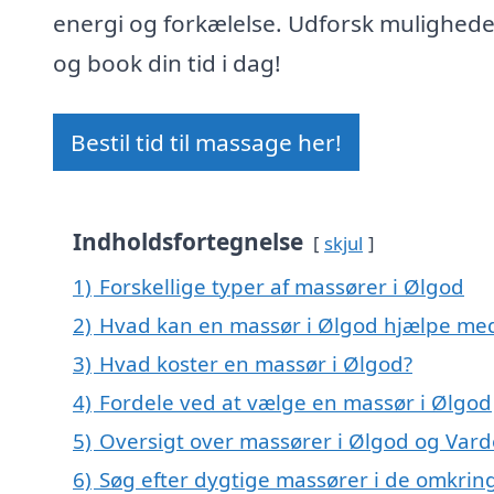
energi og forkælelse. Udforsk mulighed
og book din tid i dag!
Bestil tid til massage her!
Indholdsfortegnelse
skjul
1)
Forskellige typer af massører i Ølgod
2)
Hvad kan en massør i Ølgod hjælpe me
3)
Hvad koster en massør i Ølgod?
4)
Fordele ved at vælge en massør i Ølgod
5)
Oversigt over massører i Ølgod og Va
6)
Søg efter dygtige massører i de omkrin