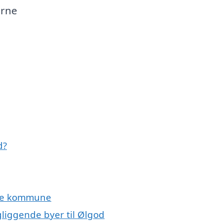
erne
d?
rde kommune
gliggende byer til Ølgod