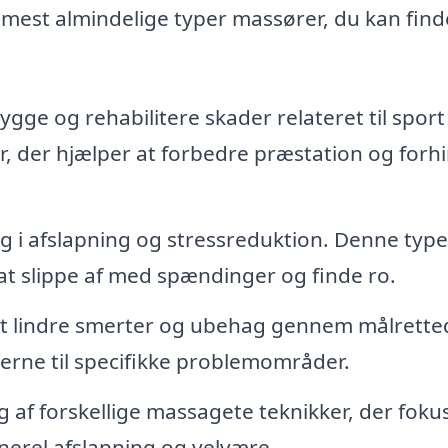
 mest almindelige typer massører, du kan finde
gge og rehabilitere skader relateret til sport
er, der hjælper at forbedre præstation og forh
ig i afslapning og stressreduktion. Denne type
 at slippe af med spændinger og finde ro.
t lindre smerter og ubehag gennem målrette
kerne til specifikke problemområder.
g af forskellige massagete teknikker, der foku
nerel afslapning og velvære.