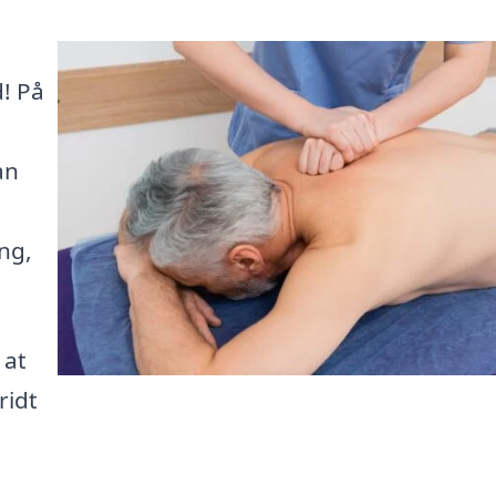
d! På
an
ng,
 at
ridt