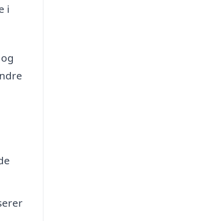
 i
 og
indre
de
serer