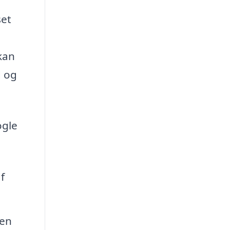
set
kan
d og
ogle
f
ren