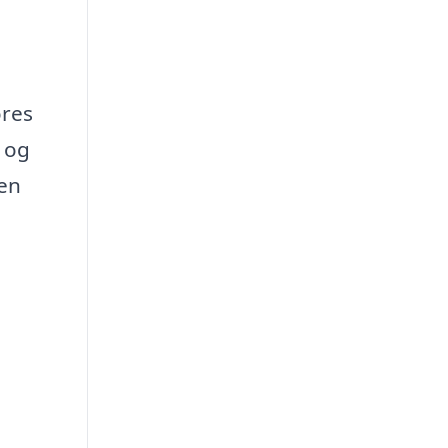
ores
 og
den