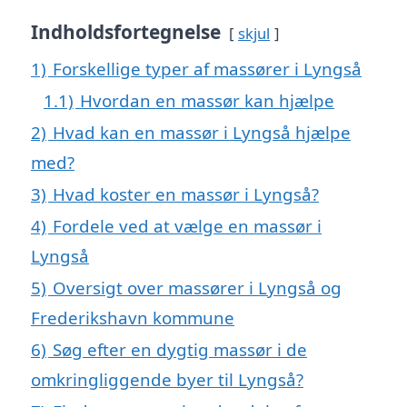
Indholdsfortegnelse
skjul
1)
Forskellige typer af massører i Lyngså
1.1)
Hvordan en massør kan hjælpe
2)
Hvad kan en massør i Lyngså hjælpe
med?
3)
Hvad koster en massør i Lyngså?
4)
Fordele ved at vælge en massør i
Lyngså
5)
Oversigt over massører i Lyngså og
Frederikshavn kommune
6)
Søg efter en dygtig massør i de
omkringliggende byer til Lyngså?