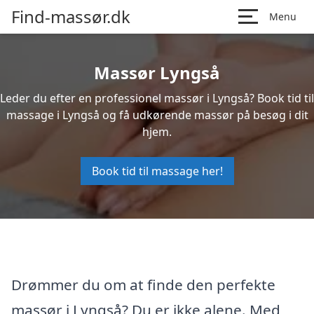
Find-massør.dk
Menu
Massør Lyngså
Leder du efter en professionel massør i Lyngså? Book tid til
massage i Lyngså og få udkørende massør på besøg i dit
hjem.
Book tid til massage her!
Drømmer du om at finde den perfekte
massør i Lyngså? Du er ikke alene. Med