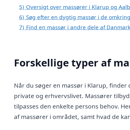
5)
Oversigt over massører i Klarup og A
6)
Søg efter en dygtig massør i de omkring
7)
Find en massør i andre dele af Danmar
Forskellige typer af ma
Når du søger en massør i Klarup, finder 
private og erhvervslivet. Massører tilbyd
tilpasses den enkelte persons behov. Her
af massører i området, samt hvad de kan