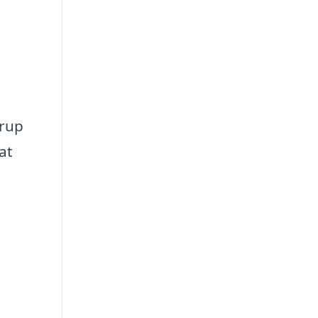
arup
at