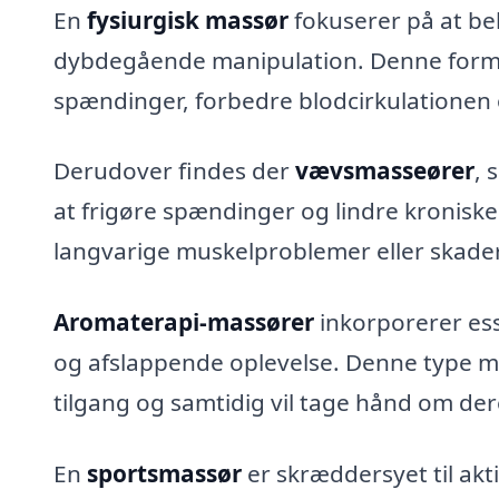
En
fysiurgisk massør
fokuserer på at b
dybdegående manipulation. Denne form fo
spændinger, forbedre blodcirkulationen 
Derudover findes der
vævsmasseører
, 
at frigøre spændinger og lindre kroniske 
langvarige muskelproblemer eller skader
Aromaterapi-massører
inkorporerer esse
og afslappende oplevelse. Denne type ma
tilgang og samtidig vil tage hånd om de
En
sportsmassør
er skræddersyet til ak