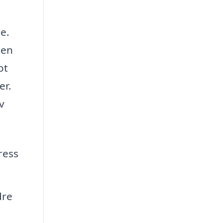
e.
 en
ot
er.
v
ress
dre