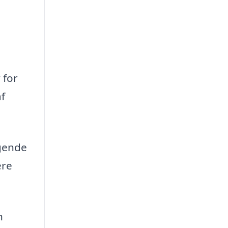
 for
af
igende
ere
n