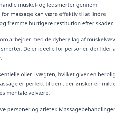
ehandle muskel- og ledsmerter gennem
r massage kan være effektiv til at lindre
og fremme hurtigere restitution efter skader.
som arbejder med de dybere lag af muskelvæv
smerter. De er ideelle for personer, der lider 
.
ntielle olier i vægten, hvilket giver en berol
ssage er perfekt til dem, der ønsker en mild
res mentale velvære.
tive personer og atleter. Massagebehandlinge