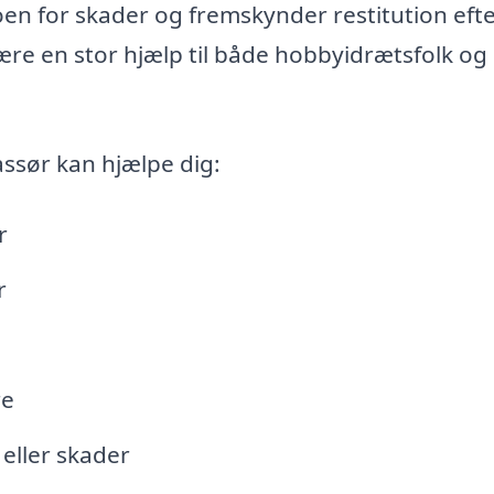
en for skader og fremskynder restitution eft
ære en stor hjælp til både hobbyidrætsfolk og
ssør kan hjælpe dig:
r
r
re
eller skader