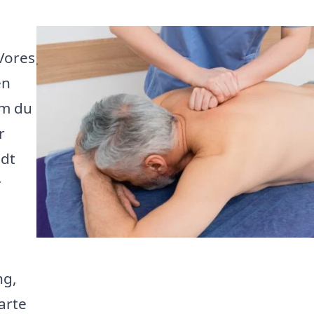
 Vores
en
om du
r
edt
r
ng,
arte