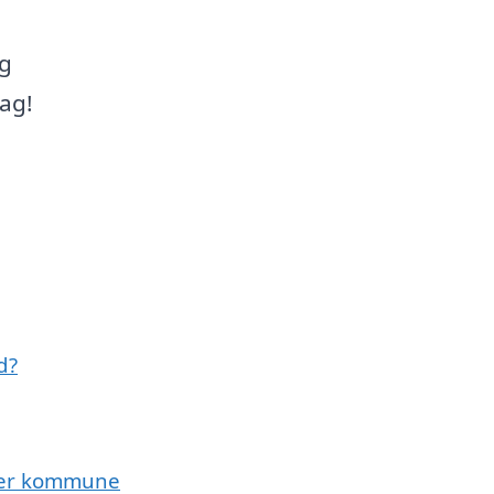
og
ag!
d?
ruer kommune