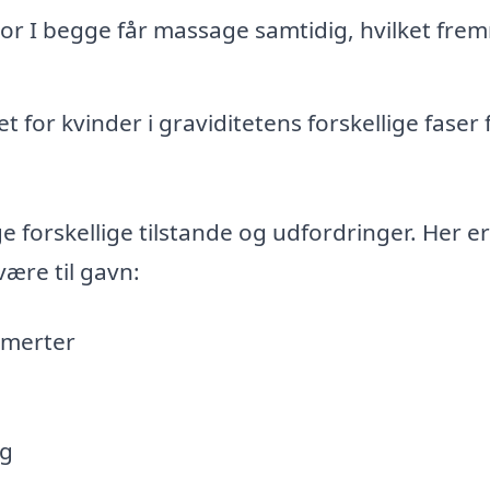
vor I begge får massage samtidig, hvilket fre
et for kvinder i graviditetens forskellige faser 
forskellige tilstande og udfordringer. Her er
ære til gavn:
smerter
ng