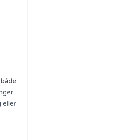
e både
inger
 eller