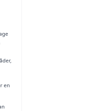
sage
n
åder,
r en
an