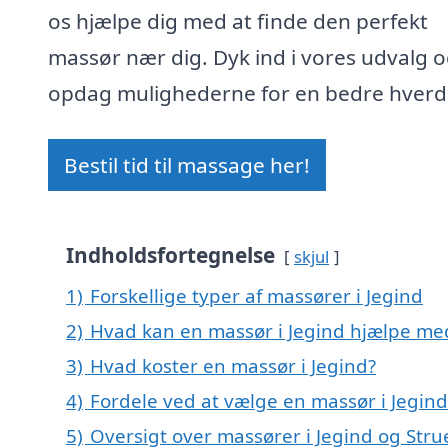
os hjælpe dig med at finde den perfekt
massør nær dig. Dyk ind i vores udvalg 
opdag mulighederne for en bedre hverd
Bestil tid til massage her!
Indholdsfortegnelse
skjul
1)
Forskellige typer af massører i Jegind
2)
Hvad kan en massør i Jegind hjælpe me
3)
Hvad koster en massør i Jegind?
4)
Fordele ved at vælge en massør i Jegind
5)
Oversigt over massører i Jegind og St