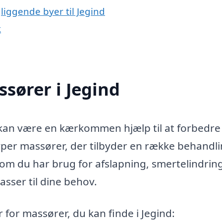
liggende byer til Jegind
k
ssører i Jegind
d kan være en kærkommen hjælp til at forbedr
typer massører, der tilbyder en række behandl
 om du har brug for afslapning, smertelindring
asser til dine behov.
for massører, du kan finde i Jegind: