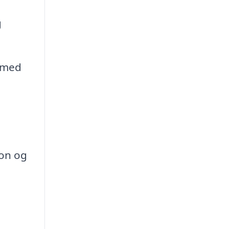
g
r med
ion og