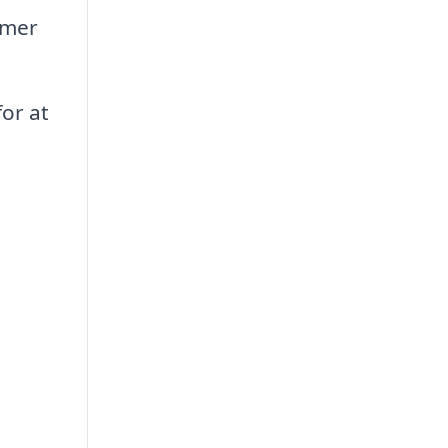
mmer
for at