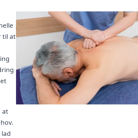
nelle
til at
ing
dring
det
 at
ehov.
 lad