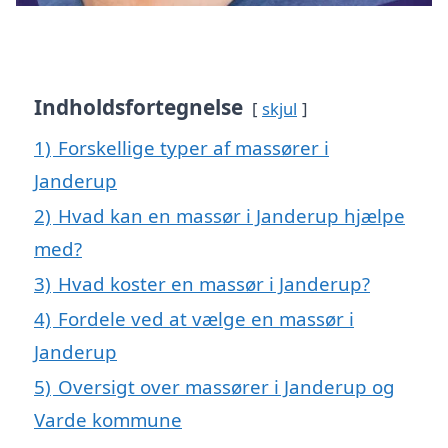
Indholdsfortegnelse
skjul
1)
Forskellige typer af massører i
Janderup
2)
Hvad kan en massør i Janderup hjælpe
med?
3)
Hvad koster en massør i Janderup?
4)
Fordele ved at vælge en massør i
Janderup
5)
Oversigt over massører i Janderup og
Varde kommune