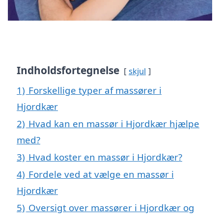
Indholdsfortegnelse
skjul
1)
Forskellige typer af massører i
Hjordkær
2)
Hvad kan en massør i Hjordkær hjælpe
med?
3)
Hvad koster en massør i Hjordkær?
4)
Fordele ved at vælge en massør i
Hjordkær
5)
Oversigt over massører i Hjordkær og