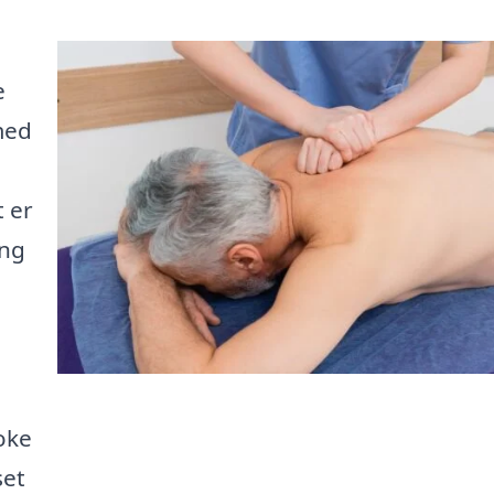
e
med
 er
ang
oke
set