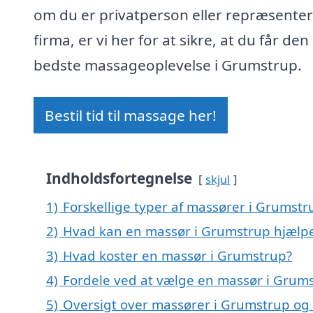
om du er privatperson eller repræsenter
firma, er vi her for at sikre, at du får den
bedste massageoplevelse i Grumstrup.
Bestil tid til massage her!
Indholdsfortegnelse
skjul
1)
Forskellige typer af massører i Grumstr
2)
Hvad kan en massør i Grumstrup hjælp
3)
Hvad koster en massør i Grumstrup?
4)
Fordele ved at vælge en massør i Grum
5)
Oversigt over massører i Grumstrup o