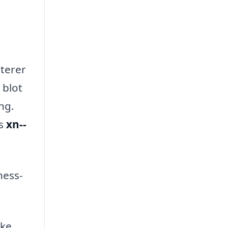
terer
 blot
ng.
os
xn--
ness-
ske