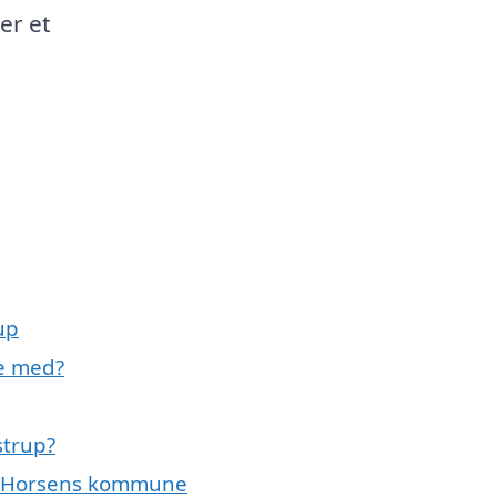
er et
up
e med?
strup?
g Horsens kommune