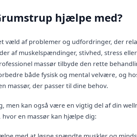
 Grumstrup hjælpe med?
 væld af problemer og udfordringer, der rela
ider af muskelspændinger, stivhed, stress eller
professionel massør tilbyde den rette behandli
orbedre både fysisk og mental velvære, og h
n massør, der passer til dine behov.
, men kan også være en vigtig del af din well
, hvor en massør kan hjælpe dig:
ælpe med at løsne spændte muskler og mind