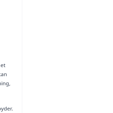
det
kan
ning,
byder.