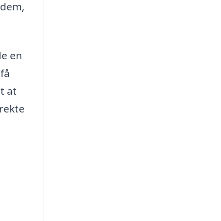
 dem,
de en
få
t at
rekte