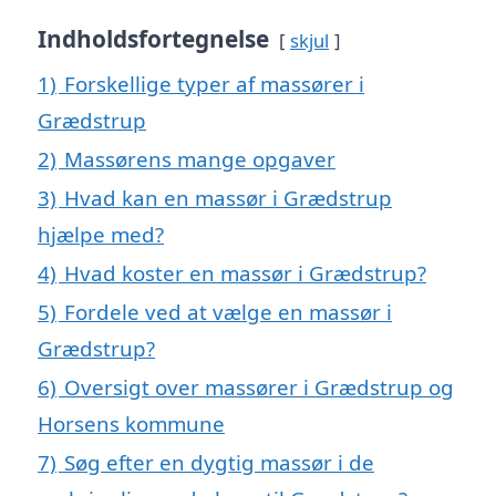
Indholdsfortegnelse
skjul
1)
Forskellige typer af massører i
Grædstrup
2)
Massørens mange opgaver
3)
Hvad kan en massør i Grædstrup
hjælpe med?
4)
Hvad koster en massør i Grædstrup?
5)
Fordele ved at vælge en massør i
Grædstrup?
6)
Oversigt over massører i Grædstrup og
Horsens kommune
7)
Søg efter en dygtig massør i de