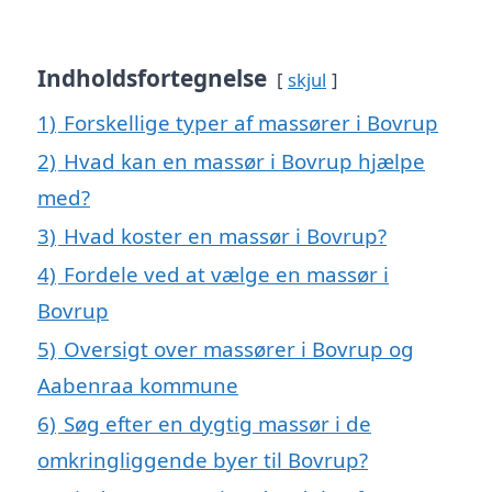
Indholdsfortegnelse
skjul
1)
Forskellige typer af massører i Bovrup
2)
Hvad kan en massør i Bovrup hjælpe
med?
3)
Hvad koster en massør i Bovrup?
4)
Fordele ved at vælge en massør i
Bovrup
5)
Oversigt over massører i Bovrup og
Aabenraa kommune
6)
Søg efter en dygtig massør i de
omkringliggende byer til Bovrup?