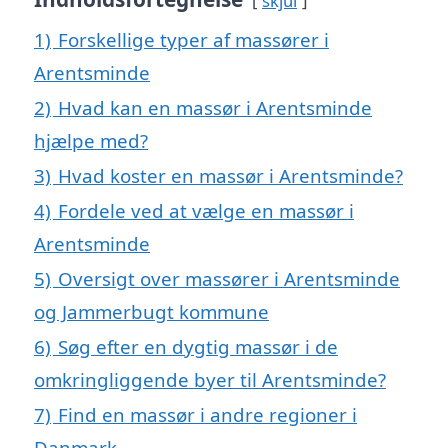
skjul
1)
Forskellige typer af massører i
Arentsminde
2)
Hvad kan en massør i Arentsminde
hjælpe med?
3)
Hvad koster en massør i Arentsminde?
4)
Fordele ved at vælge en massør i
Arentsminde
5)
Oversigt over massører i Arentsminde
og Jammerbugt kommune
6)
Søg efter en dygtig massør i de
omkringliggende byer til Arentsminde?
7)
Find en massør i andre regioner i
Danmark