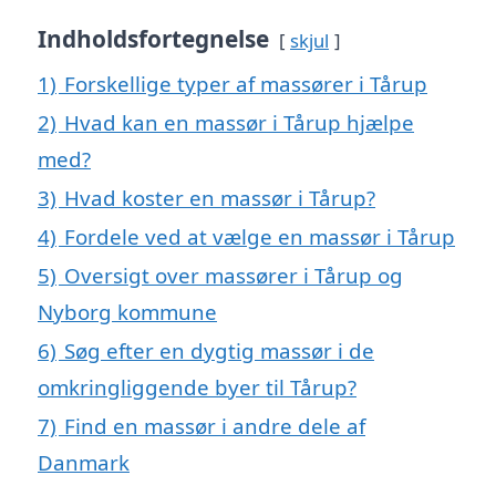
Indholdsfortegnelse
skjul
1)
Forskellige typer af massører i Tårup
2)
Hvad kan en massør i Tårup hjælpe
med?
3)
Hvad koster en massør i Tårup?
4)
Fordele ved at vælge en massør i Tårup
5)
Oversigt over massører i Tårup og
Nyborg kommune
6)
Søg efter en dygtig massør i de
omkringliggende byer til Tårup?
7)
Find en massør i andre dele af
Danmark