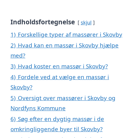
Indholdsfortegnelse
skjul
1)
Forskellige typer af massører i Skovby
2)
Hvad kan en massør i Skovby hjælpe
med?
3)
Hvad koster en massør i Skovby?
4)
Fordele ved at vælge en massør i
Skovby?
5)
Oversigt over massører i Skovby og
Nordfyns Kommune
6)
Søg efter en dygtig massør i de
omkringliggende byer til Skovby?