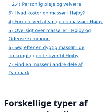
2.4)
Personlig pleje og velvære
3)
Hvad koster en massør i Højby?
4)
Fordele ved at vælge en massør i Højby
5)
Oversigt over massører i Højby og
Odense kommune
6)
Søg efter en dygtig massør i de
omkringliggende byer til Højby
7)
Find en massør i andre dele af
Danmark
Forskellige typer af