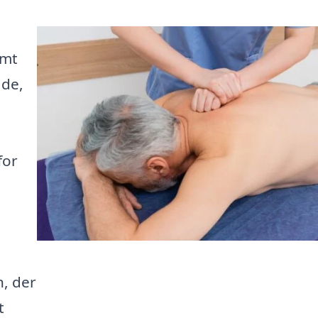
emt
åde,
for
n, der
t