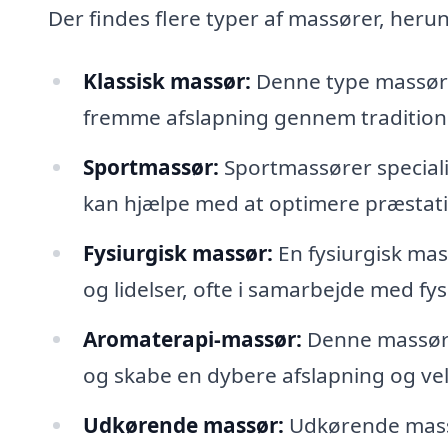
Der findes flere typer af massører, heru
Klassisk massør:
Denne type massør 
fremme afslapning gennem traditione
Sportmassør:
Sportmassører speciali
kan hjælpe med at optimere præstatio
Fysiurgisk massør:
En fysiurgisk mas
og lidelser, ofte i samarbejde med fy
Aromaterapi-massør:
Denne massør b
og skabe en dybere afslapning og ve
Udkørende massør:
Udkørende massør