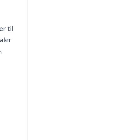
r til
aler
.