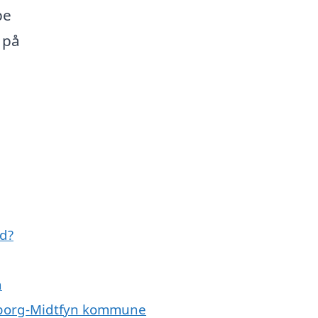
pe
 på
d?
n
aborg-Midtfyn kommune