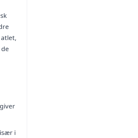
isk
dre
atlet,
f de
giver
især i