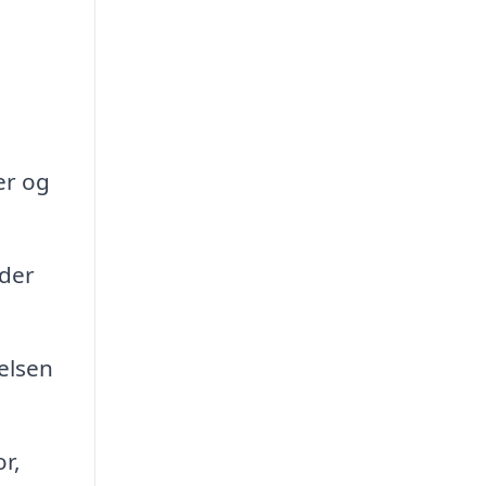
er og
ader
elsen
r,