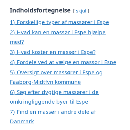
Indholdsfortegnelse
skjul
1)
Forskellige typer af massører i Espe
2)
Hvad kan en massør i Espe hjælpe
med?
3)
Hvad koster en massør i Espe?
4)
Fordele ved at vælge en massør i Espe
5)
Oversigt over massører i Espe og
Faaborg-Midtfyn kommune
6)
Søg efter dygtige massører i de
omkringliggende byer til Espe
7)
Find en massør i andre dele af
Danmark